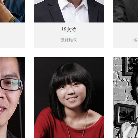
毕文涛
设计顾问
缤