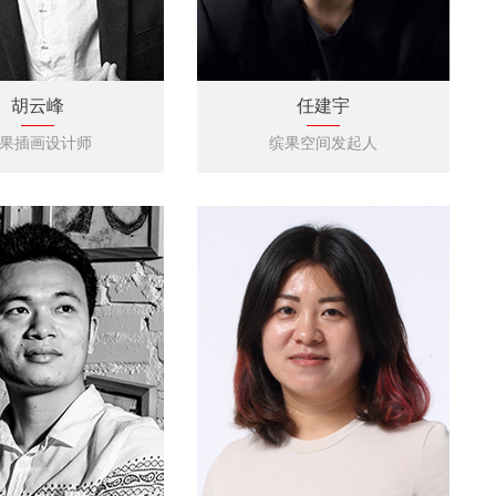
胡云峰
任建宇
果插画设计师
缤果空间发起人