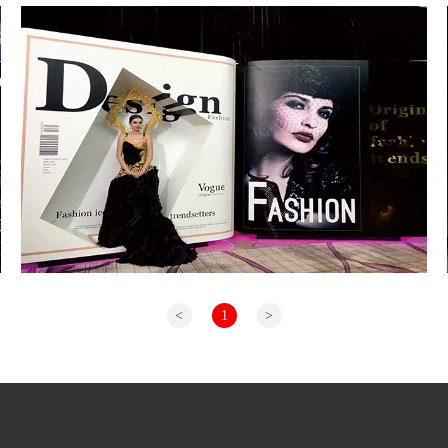
<
1
>